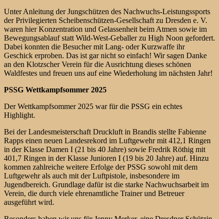
Unter Anleitung der Jungschützen des Nachwuchs-Leistungssports
der Privilegierten Scheibenschützen-Gesellschaft zu Dresden e. V.
waren hier Konzentration und Gelassenheit beim Atmen sowie im
Bewegungsablauf statt Wild-West-Geballer zu High Noon gefordert.
Dabei konnten die Besucher mit Lang- oder Kurzwaffe ihr
Geschick erproben. Das ist gar nicht so einfach! Wir sagen Danke
an den Klotzscher Verein für die Ausrichtung dieses schönen
Waldfestes und freuen uns auf eine Wiederholung im nächsten Jahr!
PSSG Wettkampfsommer 2025
Der Wettkampfsommer 2025 war für die PSSG ein echtes
Highlight.
Bei der Landesmeisterschaft Druckluft in Brandis stellte Fabienne
Rapps einen neuen Landesrekord im Luftgewehr mit 412,1 Ringen
in der Klasse Damen I (21 bis 40 Jahre) sowie Fredrik Röthig mit
401,7 Ringen in der Klasse Junioren I (19 bis 20 Jahre) auf. Hinzu
kommen zahlreiche weitere Erfolge der PSSG sowohl mit dem
Luftgewehr als auch mit der Luftpistole, insbesondere im
Jugendbereich. Grundlage dafür ist die starke Nachwuchsarbeit im
Verein, die durch viele ehrenamtliche Trainer und Betreuer
ausgeführt wird.
Besonders haben wir uns für Jenny Merker, eine Dresdner Schützin