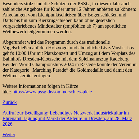
Besonders stolz sind die Schützen der PSSG, in diesem Jahr auch
zahlreiche Angebote für Kinder unter 12 Jahren anbieten zu können:
Angefangen vom Lichtpunktschießen über Bogenschießen und
Darts bis hin zum Bierkrugschieben kann ohne gesetzlich
vorgeschriebenes Mindestalter (empfohlen ab 7) am sportlichen
Wettbewerb teilgenommen werden.
Abgerundet wird das Programm durch das traditionelle
Vogelschießen auf den Holzvogel und abendliche Live-Musik. Los
geht’s 10:00 Uhr mit Platzkonzert und Umzug auf dem Vorplatz des
Bahnhofs Dresden-Klotzsche mit dem Spielmannszug Radeberg.
Bei den World Championships 2024 in Rastede konnte der Verein in
der Kategorie „Marching Parade“ die Goldmedaille und damit den
Weltmeistertitel erringen.
Weitere Informationen folgen in Kürze
hier:
https://www.pssg.de/sommerschiesspiele
Zurück
Aufruf zur Beteiligung: Lebendiges Netzwerk Industriekultur im
Ehrenamt Tagung mit Markt der Akteure in Dresden, am 28. März
2026
Weiter