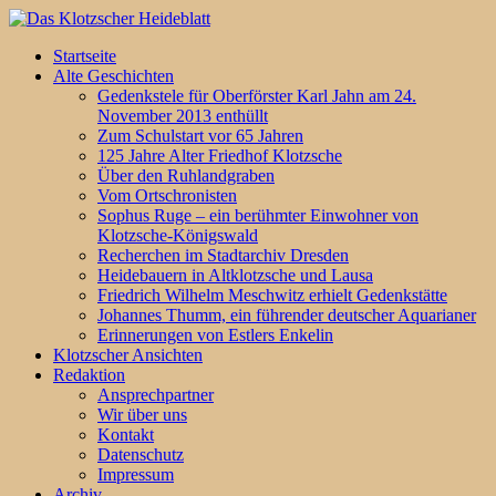
Startseite
Alte Geschichten
Gedenkstele für Oberförster Karl Jahn am 24.
November 2013 enthüllt
Zum Schulstart vor 65 Jahren
125 Jahre Alter Friedhof Klotzsche
Über den Ruhlandgraben
Vom Ortschronisten
Sophus Ruge – ein berühmter Einwohner von
Klotzsche-Königswald
Recherchen im Stadtarchiv Dresden
Heidebauern in Altklotzsche und Lausa
Friedrich Wilhelm Meschwitz erhielt Gedenkstätte
Johannes Thumm, ein führender deutscher Aquarianer
Erinnerungen von Estlers Enkelin
Klotzscher Ansichten
Redaktion
Ansprechpartner
Wir über uns
Kontakt
Datenschutz
Impressum
Archiv