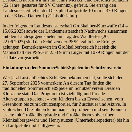
(22 Jahre, gestartet für SV Chemnitz), gefreut. Sie errang den
Landesmeistertitel in der Disziplin Luftpistole 10 m mit 370 Ringen
in der Klasse Damen 1 (21 bis 40 Jahre).
In der folgenden Landesmeisterschaft Großkaliber-Kurzwaffe (14.–
15.06.2025) sowie der Landesmeisterschaft Nachwuchs zusammen
mit den Landesjugendspielen am Tag des Waldfestes (20.–
22.06.2025) sind den Schützen der PSSG zahlreiche Erfolge
gelungen. Bemerkenswert im Großkaliberbereich hat sich die
Mannschaft der PSSG in 2.53 9 mm Luger mit 1079 Ringen auf den
2. Platz vorgearbeitet.
Einladung zu den SommerSchießSpielen im Schützenverein
Wer jetzt Lust auf echtes Schießen bekommen hat, sollte sich den
27. September 2025 vormerken: An diesem Tag finden die
traditionellen SommerSchießSpiele im Schützenverein Dresden-
Klotzsche statt. Das Programm ist vielfältig und für alle
Altersgruppen geeignet – von Kindern bis zu Erwachsenen, vom
Greenhorn bis zum Schützensportler, für Zuschauer und Aktive. In
zahlreichen Disziplinen kann man sich probieren und sein Können
testen: mit Großkaliberpistole und Großkaliberrevolver über
Kleinkalibergewehr und Henrystutzen (Unterhebelrepetierer) bis hin
zu Luftpistole und Luftgewehr.