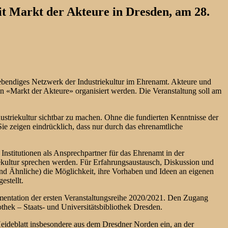
t Markt der Akteure in Dresden, am 28.
ebendiges Netzwerk der Industriekultur im Ehrenamt. Akteure und
en «Markt der Akteure» organisiert werden. Die Veranstaltung soll am
ndustriekultur sichtbar zu machen. Ohne die fundierten Kenntnisse der
ie zeigen eindrücklich, dass nur durch das ehrenamtliche
Institutionen als Ansprechpartner für das Ehrenamt in der
ekultur sprechen werden. Für Erfahrungsaustausch, Diskussion und
 und Ähnliche) die Möglichkeit, ihre Vorhaben und Ideen an eigenen
estellt.
mentation der ersten Veranstaltungsreihe 2020/2021. Den Zugang
hek – Staats- und Universitätsbibliothek Dresden.
Heideblatt insbesondere aus dem Dresdner Norden ein, an der