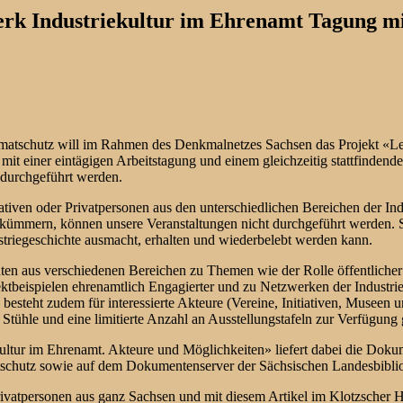
erk Industriekultur im Ehrenamt Tagung mi
eimatschutz will im Rahmen des Denkmalnetzes Sachsen das Projekt «L
mit einer eintägigen Arbeitstagung und einem gleichzeitig stattfindend
 durchgeführt werden.
itiativen oder Privatpersonen aus den unterschiedlichen Bereichen der I
r kümmern, können unsere Veranstaltungen nicht durchgeführt werden. S
striegeschichte ausmacht, erhalten und wiederbelebt werden kann.
ten aus verschiedenen Bereichen zu Themen wie der Rolle öffentlicher 
ektbeispielen ehrenamtlich Engagierter und zu Netzwerken der Industri
 besteht zudem für interessierte Akteure (Vereine, Initiativen, Museen
ühle und eine limitierte Anzahl an Ausstellungstafeln zur Verfügung g
ltur im Ehrenamt. Akteure und Möglichkeiten» liefert dabei die Doku
atschutz sowie auf dem Dokumentenserver der Sächsischen Landesbibliot
 Privatpersonen aus ganz Sachsen und mit diesem Artikel im Klotzscher 