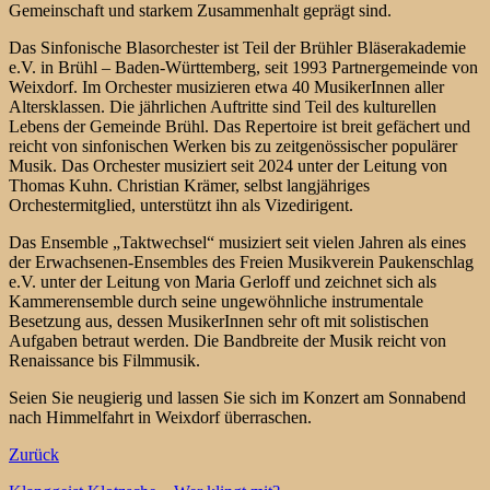
Gemeinschaft und starkem Zusammenhalt geprägt sind.
Das Sinfonische Blasorchester ist Teil der Brühler Bläserakademie
e.V. in Brühl – Baden-Württemberg, seit 1993 Partnergemeinde von
Weixdorf. Im Orchester musizieren etwa 40 MusikerInnen aller
Altersklassen. Die jährlichen Auftritte sind Teil des kulturellen
Lebens der Gemeinde Brühl. Das Repertoire ist breit gefächert und
reicht von sinfonischen Werken bis zu zeitgenössischer populärer
Musik. Das Orchester musiziert seit 2024 unter der Leitung von
Thomas Kuhn. Christian Krämer, selbst langjähriges
Orchestermitglied, unterstützt ihn als Vizedirigent.
Das Ensemble „Taktwechsel“ musiziert seit vielen Jahren als eines
der Erwachsenen-Ensembles des Freien Musikverein Paukenschlag
e.V. unter der Leitung von Maria Gerloff und zeichnet sich als
Kammerensemble durch seine ungewöhnliche instrumentale
Besetzung aus, dessen MusikerInnen sehr oft mit solistischen
Aufgaben betraut werden. Die Bandbreite der Musik reicht von
Renaissance bis Filmmusik.
Seien Sie neugierig und lassen Sie sich im Konzert am Sonnabend
nach Himmelfahrt in Weixdorf überraschen.
Zurück