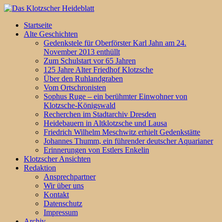
Startseite
Alte Geschichten
Gedenkstele für Oberförster Karl Jahn am 24.
November 2013 enthüllt
Zum Schulstart vor 65 Jahren
125 Jahre Alter Friedhof Klotzsche
Über den Ruhlandgraben
Vom Ortschronisten
Sophus Ruge – ein berühmter Einwohner von
Klotzsche-Königswald
Recherchen im Stadtarchiv Dresden
Heidebauern in Altklotzsche und Lausa
Friedrich Wilhelm Meschwitz erhielt Gedenkstätte
Johannes Thumm, ein führender deutscher Aquarianer
Erinnerungen von Estlers Enkelin
Klotzscher Ansichten
Redaktion
Ansprechpartner
Wir über uns
Kontakt
Datenschutz
Impressum
Archiv