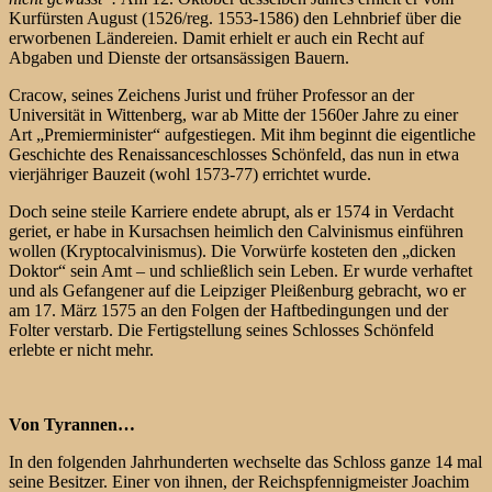
Kurfürsten August (1526/reg. 1553-1586) den Lehnbrief über die
erworbenen Ländereien. Damit erhielt er auch ein Recht auf
Abgaben und Dienste der ortsansässigen Bauern.
Cracow, seines Zeichens Jurist und früher Professor an der
Universität in Wittenberg, war ab Mitte der 1560er Jahre zu einer
Art „Premierminister“ aufgestiegen. Mit ihm beginnt die eigentliche
Geschichte des Renaissanceschlosses Schönfeld, das nun in etwa
vierjähriger Bauzeit (wohl 1573-77) errichtet wurde.
Doch seine steile Karriere endete abrupt, als er 1574 in Verdacht
geriet, er habe in Kursachsen heimlich den Calvinismus einführen
wollen (Kryptocalvinismus). Die Vorwürfe kosteten den „dicken
Doktor“ sein Amt – und schließlich sein Leben. Er wurde verhaftet
und als Gefangener auf die Leipziger Pleißenburg gebracht, wo er
am 17. März 1575 an den Folgen der Haftbedingungen und der
Folter verstarb. Die Fertigstellung seines Schlosses Schönfeld
erlebte er nicht mehr.
Von Tyrannen…
In den folgenden Jahrhunderten wechselte das Schloss ganze 14 mal
seine Besitzer. Einer von ihnen, der Reichspfennigmeister Joachim