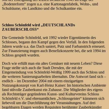
„Bodenreform“ zogen u.a. eine Kartonagenfabrik, Wohn-, und
Schulräume, ein Landkino und die Schulkantine ein.
Schloss Schönfeld wird „DEUTSCHLANDs
ZAUBERSCHLOSS“
Die Gemeinde Schönfeld, seit 1992 wieder Eigentümerin des
Schlosses, begann den Kampf gegen den Verfall. In den folgenden
Jahren wurde u.a. das Dach saniert, Putz und Farbanstrich erneuert.
Zur Finanzierung trugen auch Benefizkonzerte bei, die seit 1994 im
Schloss gespielt wurden.
Doch wie erfüllt man ein altes Gemäuer mit neuem Leben? Diese
Frage stellte sich auch die Stadt Dresden, die mit der
Eingemeindung von Schönfeld-Weißig 1999 auch das Schloss und
die weiteren Sanierungsarbeiten übernahm. Die Antwort fand sich –
endlich – im Dezember 2004 mit einem einzigartigen
Nutzungskonzept von Karl-Heinz Kaiser: Im historischen Ambiente
fand stilvolle Zauberkunst ein Zuhause. Die Mitglieder des eigens
als Rechtsträger gegründeten Kunst- und Kulturvereins Schloss
Schönfeld e.V. und ehrenamtlichen „Schlossgeister“ kümmern sich
liebevoll um die Durchführung der Veranstaltungen. Auf drei
begehbaren Etagen werden Requisiten berühmter Zauberkünstler