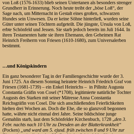
von Loß (1576-1633) blieb seinen Untertanen als besonders strenger
Grundherr in Erinnerung. Noch heute treibt der „böse Loß“, der
Sage nach, um Mitternacht in Gestalt eines großen, schwarzen
Hundes sein Unwesen. Da er keine Söhne hinterließ, wurden seine
Güter unter seinen Töchtern aufgeteilt. Die jüngste, Ursula von Loß,
erbte Schönfeld und Jessen. Sie starb jedoch bereits im Juli 1644. In
ihren Testamenten hatte sie ihren Ehemann, den Geheimen Rat
Heinrich Freiherrn von Friesen (1610-1680), zum Universalerben
bestimmt.
…und Königskindern
Ein ganz besonderer Tag in der Familiengeschichte wurde der 3.
Juni 1725. An diesem Sonntag heiratete Heinrich Friedrich Graf von
Friesen (1681-1739) – ein Enkel Heinrichs – in Pillnitz Augusta
Constantia Gräfin von Cosel (*1708), legitimierte natürliche Tochter
Augusts des Starken mit seiner Mätresse Anna Constantia
Reichsgräfin von Cosel. Die sich anschließenden Feierlichkeiten
hielten drei Wochen an. Doch die Ehe, die so glanzvoll begonnen
hatte, währte nicht einmal drei Jahre. Seine bildschöne junge
Gemahlin starb, laut dem Schönfelder Kirchenbuch, 1728 „
den 3.
Febr. nachts nach 10 Uhr zu Dresden an der Blatterkrankheit“
(Pocken)
„und ward am 5. ejusd. früh zwischen 8 und 9 Uhr zur