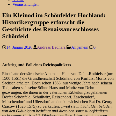
Veranstaltungen
Ein Kleinod im Schönfelder Hochland:
Historikergruppe erforscht die
Geschichte des Renaissanceschlosses
Schönfeld
14. Januar 2026
Andreas Bednara
Allgemein
0
Aufstieg und Fall eines Reichspolitikers
Einst hatte der sächsische Amtmann Hans von Dehn-Rothfelser (um
1500-1561) die Grundherrschaft Schönfeld von Kurfürst Moritz von
Sachsen erhalten. Doch schon 1568, nur wenige Jahre nach seinem
Tod, sahen sich seine Söhne Hans und Moritz von Dehn
gezwungen, die ihnen in der väterlichen Erbteilung zugefallenen
Dörfer Schönfeld, Schullwitz, Reitzendorf, Zaschendorf,
Malschendorf und Ullersdorf an den kursächsischen Rat Dr. Georg
Cracow (1525-1575) zu verkaufen,
„weil sie mit Schulden beladen,
von den Gläubigern bedrängt und dieselben sonst zu befriedigen
nicht gewusst“.
Am 12. Oktober desselben Jahres erhielt er vom