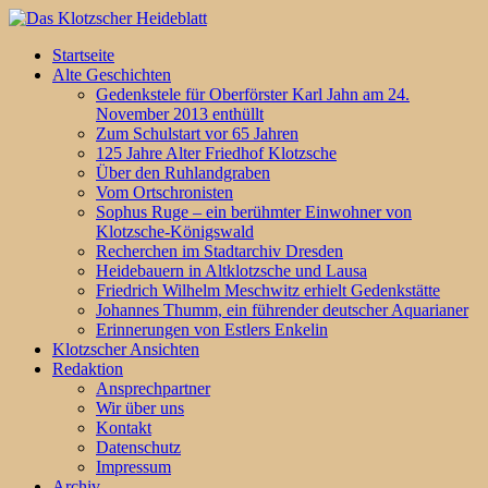
Startseite
Alte Geschichten
Gedenkstele für Oberförster Karl Jahn am 24.
November 2013 enthüllt
Zum Schulstart vor 65 Jahren
125 Jahre Alter Friedhof Klotzsche
Über den Ruhlandgraben
Vom Ortschronisten
Sophus Ruge – ein berühmter Einwohner von
Klotzsche-Königswald
Recherchen im Stadtarchiv Dresden
Heidebauern in Altklotzsche und Lausa
Friedrich Wilhelm Meschwitz erhielt Gedenkstätte
Johannes Thumm, ein führender deutscher Aquarianer
Erinnerungen von Estlers Enkelin
Klotzscher Ansichten
Redaktion
Ansprechpartner
Wir über uns
Kontakt
Datenschutz
Impressum
Archiv