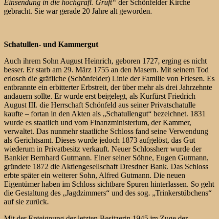
Einsendung in die hochgräfl. Gruft“
der Schönfelder Kirche
gebracht. Sie war gerade 20 Jahre alt geworden.
Schatullen- und Kammergut
Auch ihrem Sohn August Heinrich, geboren 1727, erging es nicht
besser. Er starb am 29. März 1755 an den Masern. Mit seinem Tod
erlosch die gräfliche (Schönfelder) Linie der Familie von Friesen. Es
entbrannte ein erbitterter Erbstreit, der über mehr als drei Jahrzehnte
andauern sollte. Er wurde erst beigelegt, als Kurfürst Friedrich
August III. die Herrschaft Schönfeld aus seiner Privatschatulle
kaufte – fortan in den Akten als „Schatullengut“ bezeichnet. 1831
wurde es staatlich und vom Finanzministerium, der Kammer,
verwaltet. Das nunmehr staatliche Schloss fand seine Verwendung
als Gerichtsamt. Dieses wurde jedoch 1873 aufgelöst, das Gut
wiederum in Privatbesitz verkauft. Neuer Schlossherr wurde der
Bankier Bernhard Gutmann. Einer seiner Söhne, Eugen Gutmann,
gründete 1872 die Aktiengesellschaft Dresdner Bank. Das Schloss
erbte später ein weiterer Sohn, Alfred Gutmann. Die neuen
Eigentümer haben im Schloss sichtbare Spuren hinterlassen. So geht
die Gestaltung des „Jagdzimmers“ und des sog. „Trinkerstübchens“
auf sie zurück.
Mit der Enteignung der letzten Besitzerin 1945 im Zuge der