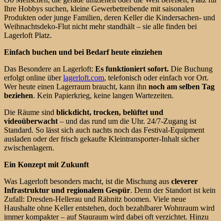
Ihre Hobbys suchen, kleine Gewerbetreibende mit saisonalen
Produkten oder junge Familien, deren Keller die Kindersachen- und
Weihnachtsdeko-Flut nicht mehr standhält – sie alle finden bei
Lagerloft Platz.
Einfach buchen und bei Bedarf heute einziehen
Das Besondere an Lagerloft:
Es funktioniert sofort.
Die Buchung
erfolgt online über
lagerloft.com
, telefonisch oder einfach vor Ort.
Wer heute einen Lagerraum braucht, kann ihn
noch am selben Tag
beziehen
. Kein Papierkrieg, keine langen Wartezeiten.
Die Räume sind
blickdicht, trocken, belüftet und
videoüberwacht
– und das rund um die Uhr. 24/7-Zugang ist
Standard. So lässt sich auch nachts noch das Festival-Equipment
ausladen oder der frisch gekaufte Kleintransporter-Inhalt sicher
zwischenlagern.
Ein Konzept mit Zukunft
Was Lagerloft besonders macht, ist die Mischung aus
cleverer
Infrastruktur und regionalem Gespür
. Denn der Standort ist kein
Zufall: Dresden-Hellerau und Rähnitz boomen. Viele neue
Haushalte ohne Keller entstehen, doch bezahlbarer Wohnraum wird
immer kompakter – auf Stauraum wird dabei oft verzichtet. Hinzu