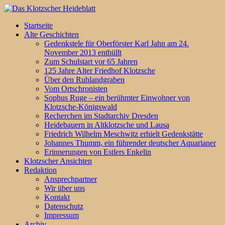
Startseite
Alte Geschichten
Gedenkstele für Oberförster Karl Jahn am 24.
November 2013 enthüllt
Zum Schulstart vor 65 Jahren
125 Jahre Alter Friedhof Klotzsche
Über den Ruhlandgraben
Vom Ortschronisten
Sophus Ruge – ein berühmter Einwohner von
Klotzsche-Königswald
Recherchen im Stadtarchiv Dresden
Heidebauern in Altklotzsche und Lausa
Friedrich Wilhelm Meschwitz erhielt Gedenkstätte
Johannes Thumm, ein führender deutscher Aquarianer
Erinnerungen von Estlers Enkelin
Klotzscher Ansichten
Redaktion
Ansprechpartner
Wir über uns
Kontakt
Datenschutz
Impressum
Archiv