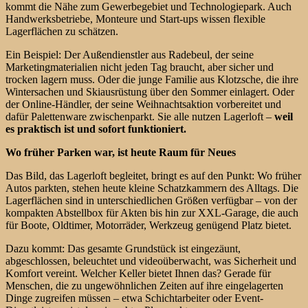
kommt die Nähe zum Gewerbegebiet und Technologiepark. Auch
Handwerksbetriebe, Monteure und Start-ups wissen flexible
Lagerflächen zu schätzen.
Ein Beispiel: Der Außendienstler aus Radebeul, der seine
Marketingmaterialien nicht jeden Tag braucht, aber sicher und
trocken lagern muss. Oder die junge Familie aus Klotzsche, die ihre
Wintersachen und Skiausrüstung über den Sommer einlagert. Oder
der Online-Händler, der seine Weihnachtsaktion vorbereitet und
dafür Palettenware zwischenparkt. Sie alle nutzen Lagerloft –
weil
es praktisch ist und sofort funktioniert.
Wo früher Parken war, ist heute Raum für Neues
Das Bild, das Lagerloft begleitet, bringt es auf den Punkt: Wo früher
Autos parkten, stehen heute kleine Schatzkammern des Alltags. Die
Lagerflächen sind in unterschiedlichen Größen verfügbar – von der
kompakten Abstellbox für Akten bis hin zur XXL-Garage, die auch
für Boote, Oldtimer, Motorräder, Werkzeug genügend Platz bietet.
Dazu kommt: Das gesamte Grundstück ist eingezäunt,
abgeschlossen, beleuchtet und videoüberwacht, was Sicherheit und
Komfort vereint. Welcher Keller bietet Ihnen das? Gerade für
Menschen, die zu ungewöhnlichen Zeiten auf ihre eingelagerten
Dinge zugreifen müssen – etwa Schichtarbeiter oder Event-