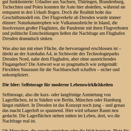
gut funktionierte: Urlauber aus Sachsen, Thüringen, Brandenburg,
Tschechien und Polen konnten ihr Auto hier abstellen, während sie
entspannt in den Urlaub flogen. Doch die Realität holte das
Geschäftsmodell ein. Der Flugverkehr ab Dresden wurde immer
dünner: Naturkatastrophen wie Vulkanausbrüche in Island, die
Insolvenzen großer Fluglinien, die Pandemie mit ihren Flugverboten
und politische Entscheidungen ließen die Nachfrage am Flughafen
Dresden dramatisch sinken.
Was also tun mit einer Fläche, die hervorragend erschlossen ist –
direkt an der Autobahn A4, in Sichtweite des Technologieparks
Dresden Nord, nahe dem Flughafen, aber ohne ausreichendes
Flugangebot? Die Antwort war so pragmatisch wie zeitgemäß:
Flexiblen Stauraum für die Nachbarschaft schaffen – sicher und
unkompliziert.
Die Idee: Selfstorage für moderne Lebenswirklichkeiten
Selfstorage, also die kurz- oder langfristige Anmietung von
Lagerflächen, ist in Städten wie Berlin, München oder Hamburg
längst etabliert. In Dresden ist das Konzept noch jung – und genau
das macht Lagerloft so spannend. Hier wird urbaner Raum neu
gedacht. Die Lagerflächen stehen mitten im Leben, dort, wo die
Nachfrage real ist.
Ob Menschen, die gerade umziehen oder die Welt bereisen, Platz für