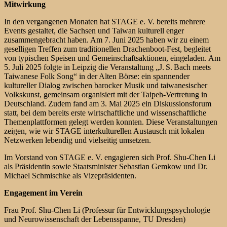
Mitwirkung
In den vergangenen Monaten hat STAGE e. V. bereits mehrere
Events gestaltet, die Sachsen und Taiwan kulturell enger
zusammengebracht haben. Am 7. Juni 2025 haben wir zu einem
geselligen Treffen zum traditionellen Drachenboot-Fest, begleitet
von typischen Speisen und Gemeinschaftsaktionen, eingeladen. Am
5. Juli 2025 folgte in Leipzig die Veranstaltung „J. S. Bach meets
Taiwanese Folk Song“ in der Alten Börse: ein spannender
kultureller Dialog zwischen barocker Musik und taiwanesischer
Volkskunst, gemeinsam organisiert mit der Taipeh-Vertretung in
Deutschland. Zudem fand am 3. Mai 2025 ein Diskussionsforum
statt, bei dem bereits erste wirtschaftliche und wissenschaftliche
Themenplattformen gelegt werden konnten. Diese Veranstaltungen
zeigen, wie wir STAGE interkulturellen Austausch mit lokalen
Netzwerken lebendig und vielseitig umsetzen.
Im Vorstand von STAGE e. V. engagieren sich Prof. Shu-Chen Li
als Präsidentin sowie Staatsminister Sebastian Gemkow und Dr.
Michael Schmischke als Vizepräsidenten.
Engagement im Verein
Frau Prof. Shu-Chen Li (Professur für Entwicklungspsychologie
und Neurowissenschaft der Lebensspanne, TU Dresden)