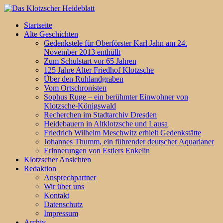
Startseite
Alte Geschichten
Gedenkstele für Oberförster Karl Jahn am 24.
November 2013 enthüllt
Zum Schulstart vor 65 Jahren
125 Jahre Alter Friedhof Klotzsche
Über den Ruhlandgraben
Vom Ortschronisten
Sophus Ruge – ein berühmter Einwohner von
Klotzsche-Königswald
Recherchen im Stadtarchiv Dresden
Heidebauern in Altklotzsche und Lausa
Friedrich Wilhelm Meschwitz erhielt Gedenkstätte
Johannes Thumm, ein führender deutscher Aquarianer
Erinnerungen von Estlers Enkelin
Klotzscher Ansichten
Redaktion
Ansprechpartner
Wir über uns
Kontakt
Datenschutz
Impressum
Archiv