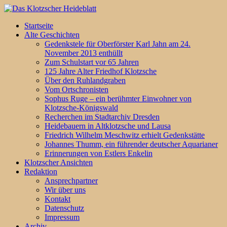
Startseite
Alte Geschichten
Gedenkstele für Oberförster Karl Jahn am 24.
November 2013 enthüllt
Zum Schulstart vor 65 Jahren
125 Jahre Alter Friedhof Klotzsche
Über den Ruhlandgraben
Vom Ortschronisten
Sophus Ruge – ein berühmter Einwohner von
Klotzsche-Königswald
Recherchen im Stadtarchiv Dresden
Heidebauern in Altklotzsche und Lausa
Friedrich Wilhelm Meschwitz erhielt Gedenkstätte
Johannes Thumm, ein führender deutscher Aquarianer
Erinnerungen von Estlers Enkelin
Klotzscher Ansichten
Redaktion
Ansprechpartner
Wir über uns
Kontakt
Datenschutz
Impressum
Archiv