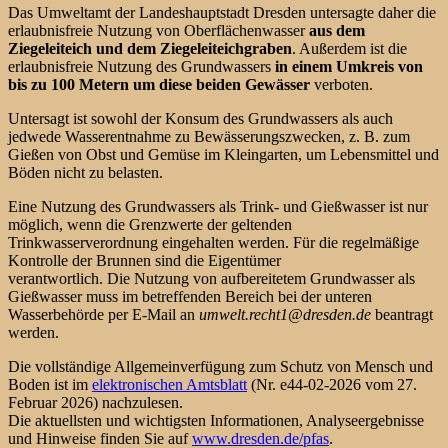
Das Umweltamt der Landeshauptstadt Dresden untersagte daher die
erlaubnisfreie Nutzung von Oberflächenwasser
aus dem
Ziegeleiteich und dem Ziegeleiteichgraben
. Außerdem ist die
erlaubnisfreie Nutzung des Grundwassers
in einem Umkreis von
bis zu 100 Metern um diese beiden Gewässer
verboten.
Untersagt ist sowohl der Konsum des Grundwassers als auch
jedwede Wasserentnahme zu Bewässerungszwecken, z. B. zum
Gießen von Obst und Gemüse im Kleingarten, um Lebensmittel und
Böden nicht zu belasten.
Eine Nutzung des Grundwassers als Trink- und Gießwasser ist nur
möglich, wenn die Grenzwerte der geltenden
Trinkwasserverordnung eingehalten werden. Für die regelmäßige
Kontrolle der Brunnen sind die Eigentümer
verantwortlich. Die Nutzung von aufbereitetem Grundwasser als
Gießwasser muss im betreffenden Bereich bei der unteren
Wasserbehörde per E-Mail an
umwelt.recht1@dresden.de
beantragt
werden.
Die vollständige Allgemeinverfügung zum Schutz von Mensch und
Boden ist im
elektronischen Amtsblatt
(Nr. e44-02-2026 vom 27.
Februar 2026) nachzulesen.
Die aktuellsten und wichtigsten Informationen, Analyseergebnisse
und Hinweise finden Sie auf
www.dresden.de/pfas
.