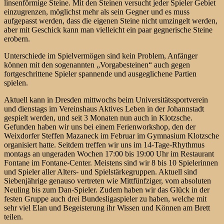
linsenförmige Steine. Mit den Steinen versucht jeder Spieler Gebiet
einzugrenzen, möglichst mehr als sein Gegner und es muss
aufgepasst werden, dass die eigenen Steine nicht umzingelt werden,
aber mit Geschick kann man vielleicht ein paar gegnerische Steine
erobern.
Unterschiede im Spielvermögen sind kein Problem, Anfänger
können mit den sogenannten „Vorgabesteinen“ auch gegen
fortgeschrittene Spieler spannende und ausgeglichene Partien
spielen.
Aktuell kann in Dresden mittwochs beim Universitätssportverein
und dienstags im Vereinshaus Aktives Leben in der Johannstadt
gespielt werden, und seit 3 Monaten nun auch in Klotzsche.
Gefunden haben wir uns bei einem Ferienworkshop, den der
Weixdorfer Steffen Mazaneck im Februar im Gymnasium Klotzsche
organisiert hatte. Seitdem treffen wir uns im 14-Tage-Rhythmus
montags an ungeraden Wochen 17:00 bis 19:00 Uhr im Restaurant
Fontane im Fontane-Center. Meistens sind wir 8 bis 10 Spielerinnen
und Spieler aller Alters- und Spielstärkegruppen. Aktuell sind
Siebenjährige genauso vertreten wie Mittfünfziger, vom absoluten
Neuling bis zum Dan-Spieler. Zudem haben wir das Glück in der
festen Gruppe auch drei Bundesligaspieler zu haben, welche mit
sehr viel Elan und Begeisterung ihr Wissen und Können am Brett
teilen.