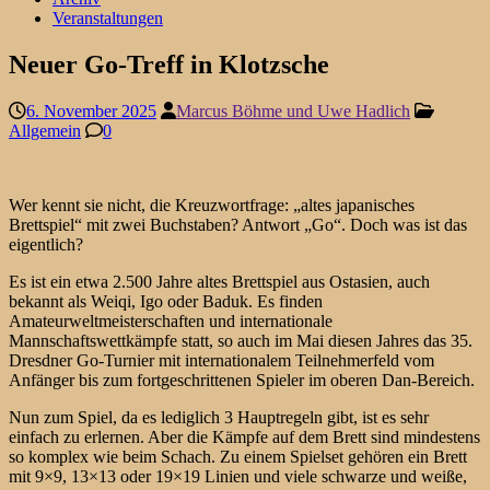
Veranstaltungen
Neuer Go-Treff in Klotzsche
6. November 2025
Marcus Böhme und Uwe Hadlich
Allgemein
0
Wer kennt sie nicht, die Kreuzwortfrage: „altes japanisches
Brettspiel“ mit zwei Buchstaben? Antwort „Go“. Doch was ist das
eigentlich?
Es ist ein etwa 2.500 Jahre altes Brettspiel aus Ostasien, auch
bekannt als Weiqi, Igo oder Baduk. Es finden
Amateurweltmeisterschaften und internationale
Mannschaftswettkämpfe statt, so auch im Mai diesen Jahres das 35.
Dresdner Go-Turnier mit internationalem Teilnehmerfeld vom
Anfänger bis zum fortgeschrittenen Spieler im oberen Dan-Bereich.
Nun zum Spiel, da es lediglich 3 Hauptregeln gibt, ist es sehr
einfach zu erlernen. Aber die Kämpfe auf dem Brett sind mindestens
so komplex wie beim Schach. Zu einem Spielset gehören ein Brett
mit 9×9, 13×13 oder 19×19 Linien und viele schwarze und weiße,