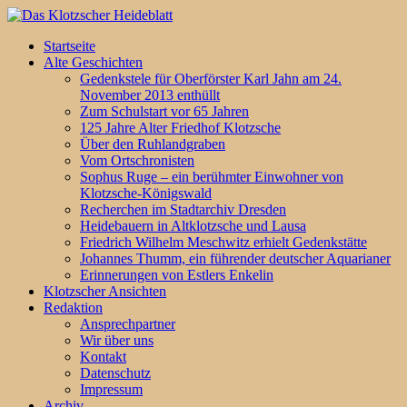
Startseite
Alte Geschichten
Gedenkstele für Oberförster Karl Jahn am 24.
November 2013 enthüllt
Zum Schulstart vor 65 Jahren
125 Jahre Alter Friedhof Klotzsche
Über den Ruhlandgraben
Vom Ortschronisten
Sophus Ruge – ein berühmter Einwohner von
Klotzsche-Königswald
Recherchen im Stadtarchiv Dresden
Heidebauern in Altklotzsche und Lausa
Friedrich Wilhelm Meschwitz erhielt Gedenkstätte
Johannes Thumm, ein führender deutscher Aquarianer
Erinnerungen von Estlers Enkelin
Klotzscher Ansichten
Redaktion
Ansprechpartner
Wir über uns
Kontakt
Datenschutz
Impressum
Archiv