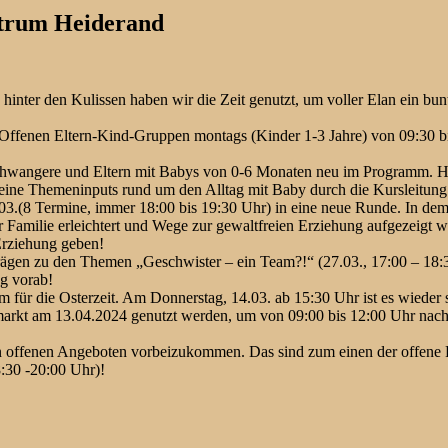
trum Heiderand
 hinter den Kulissen haben wir die Zeit genutzt, um voller Elan ein 
ffenen Eltern-Kind-Gruppen montags (Kinder 1-3 Jahre) von 09:30 bis
chwangere und Eltern mit Babys von 0-6 Monaten neu im Programm. Hier
leine Themeninputs rund um den Alltag mit Baby durch die Kursleitung
5.03.(8 Termine, immer 18:00 bis 19:30 Uhr) in eine neue Runde. In 
der Familie erleichtert und Wege zur gewaltfreien Erziehung aufgezeigt
 Erziehung geben!
ägen zu den Themen „Geschwister – ein Team?!“ (27.03., 17:00 – 18:3
g vorab!
m für die Osterzeit. Am Donnerstag, 14.03. ab 15:30 Uhr ist es wieder
arkt am 13.04.2024 genutzt werden, um von 09:00 bis 12:00 Uhr nach
nden offenen Angeboten vorbeizukommen. Das sind zum einen der offene
:30 -20:00 Uhr)!