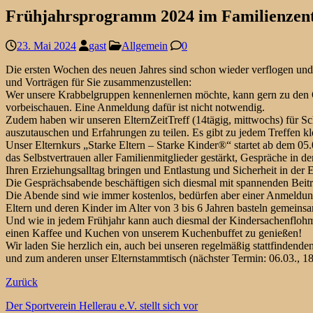
Frühjahrsprogramm 2024 im Familienzen
23. Mai 2024
gast
Allgemein
0
Die ersten Wochen des neuen Jahres sind schon wieder verflogen und
und Vorträgen für Sie zusammenzustellen:
Wer unsere Krabbelgruppen kennenlernen möchte, kann gern zu den O
vorbeischauen. Eine Anmeldung dafür ist nicht notwendig.
Zudem haben wir unseren ElternZeitTreff (14tägig, mittwochs) für S
auszutauschen und Erfahrungen zu teilen. Es gibt zu jedem Treffen k
Unser Elternkurs „Starke Eltern – Starke Kinder®“ startet ab dem 0
das Selbstvertrauen aller Familienmitglieder gestärkt, Gespräche in 
Ihren Erziehungsalltag bringen und Entlastung und Sicherheit in der
Die Gesprächsabende beschäftigen sich diesmal mit spannenden Beitr
Die Abende sind wie immer kostenlos, bedürfen aber einer Anmeldun
Eltern und deren Kinder im Alter von 3 bis 6 Jahren basteln gemeinsa
Und wie in jedem Frühjahr kann auch diesmal der Kindersachenflohm
einen Kaffee und Kuchen von unserem Kuchenbuffet zu genießen!
Wir laden Sie herzlich ein, auch bei unseren regelmäßig stattfinde
und zum anderen unser Elternstammtisch (nächster Termin: 06.03., 18
Zurück
Der Sportverein Hellerau e.V. stellt sich vor