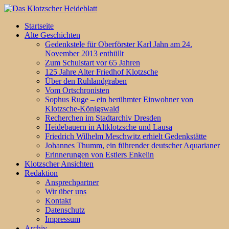
Startseite
Alte Geschichten
Gedenkstele für Oberförster Karl Jahn am 24.
November 2013 enthüllt
Zum Schulstart vor 65 Jahren
125 Jahre Alter Friedhof Klotzsche
Über den Ruhlandgraben
Vom Ortschronisten
Sophus Ruge – ein berühmter Einwohner von
Klotzsche-Königswald
Recherchen im Stadtarchiv Dresden
Heidebauern in Altklotzsche und Lausa
Friedrich Wilhelm Meschwitz erhielt Gedenkstätte
Johannes Thumm, ein führender deutscher Aquarianer
Erinnerungen von Estlers Enkelin
Klotzscher Ansichten
Redaktion
Ansprechpartner
Wir über uns
Kontakt
Datenschutz
Impressum
Archiv