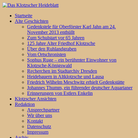
Startseite
Alte Geschichten
Gedenkstele für Oberförster Karl Jahn am 24.
November 2013 enthüllt
Zum Schulstart vor 65 Jahren
125 Jahre Alter Friedhof Klotzsche
Über den Ruhlandgraben
Vom Ortschronisten
Sophus Ruge – ein berühmter Einwohner von
Klotzsche-Königswald
Recherchen im Stadtarchiv Dresden
Heidebauern in Altklotzsche und Lausa
Friedrich Wilhelm Meschwitz erhielt Gedenkstätte
Johannes Thumm, ein führender deutscher Aquarianer
Erinnerungen von Estlers Enkelin
Klotzscher Ansichten
Redaktion
Ansprechpartner
Wir über uns
Kontakt
Datenschutz
Impressum
Archiv