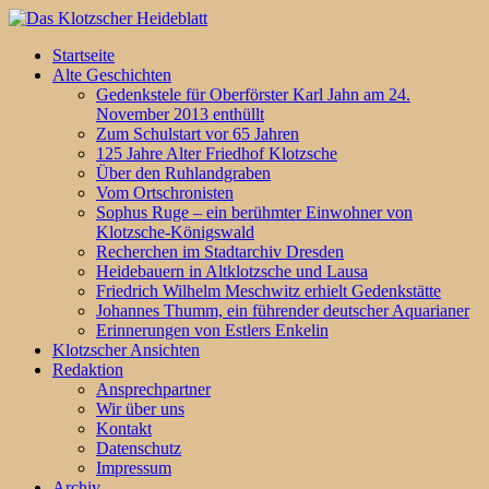
Startseite
Alte Geschichten
Gedenkstele für Oberförster Karl Jahn am 24.
November 2013 enthüllt
Zum Schulstart vor 65 Jahren
125 Jahre Alter Friedhof Klotzsche
Über den Ruhlandgraben
Vom Ortschronisten
Sophus Ruge – ein berühmter Einwohner von
Klotzsche-Königswald
Recherchen im Stadtarchiv Dresden
Heidebauern in Altklotzsche und Lausa
Friedrich Wilhelm Meschwitz erhielt Gedenkstätte
Johannes Thumm, ein führender deutscher Aquarianer
Erinnerungen von Estlers Enkelin
Klotzscher Ansichten
Redaktion
Ansprechpartner
Wir über uns
Kontakt
Datenschutz
Impressum
Archiv