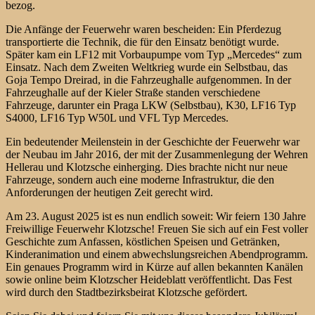
bezog.
Die Anfänge der Feuerwehr waren bescheiden: Ein Pferdezug
transportierte die Technik, die für den Einsatz benötigt wurde.
Später kam ein LF12 mit Vorbaupumpe vom Typ „Mercedes“ zum
Einsatz. Nach dem Zweiten Weltkrieg wurde ein Selbstbau, das
Goja Tempo Dreirad, in die Fahrzeughalle aufgenommen. In der
Fahrzeughalle auf der Kieler Straße standen verschiedene
Fahrzeuge, darunter ein Praga LKW (Selbstbau), K30, LF16 Typ
S4000, LF16 Typ W50L und VFL Typ Mercedes.
Ein bedeutender Meilenstein in der Geschichte der Feuerwehr war
der Neubau im Jahr 2016, der mit der Zusammenlegung der Wehren
Hellerau und Klotzsche einherging. Dies brachte nicht nur neue
Fahrzeuge, sondern auch eine moderne Infrastruktur, die den
Anforderungen der heutigen Zeit gerecht wird.
Am 23. August 2025 ist es nun endlich soweit: Wir feiern 130 Jahre
Freiwillige Feuerwehr Klotzsche! Freuen Sie sich auf ein Fest voller
Geschichte zum Anfassen, köstlichen Speisen und Getränken,
Kinderanimation und einem abwechslungsreichen Abendprogramm.
Ein genaues Programm wird in Kürze auf allen bekannten Kanälen
sowie online beim Klotzscher Heideblatt veröffentlicht. Das Fest
wird durch den Stadtbezirksbeirat Klotzsche gefördert.