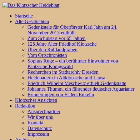
Startseite
Alte Geschichten
Gedenkstele für Oberförster Karl Jahn am 24.
November 2013 enthüllt
Zum Schulstart vor 65 Jahren
125 Jahre Alter Friedhof Klotzsche
Über den Ruhlandgraben
Vom Ortschronisten
Sophus Ruge – ein berühmter Einwohner von
Klotzsche-Königswald
Recherchen im Stadtarchiv Dresden
Heidebauern in Altklotzsche und Lausa
Friedrich Wilhelm Meschwitz erhielt Gedenkstätte
Johannes Thumm, ein führender deutscher Aquarianer
Erinnerungen von Estlers Enkelin
Klotzscher Ansichten
Redaktion
Ansprechpartner
Wir über uns
Kontakt
Datenschutz
Impressum
Archiv