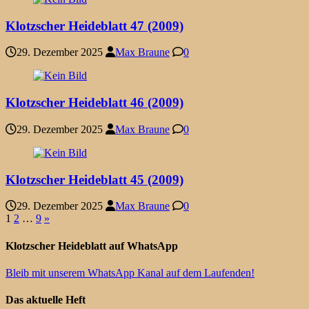
Klotzscher Heideblatt 47 (2009)
29. Dezember 2025
Max Braune
0
Klotzscher Heideblatt 46 (2009)
29. Dezember 2025
Max Braune
0
Klotzscher Heideblatt 45 (2009)
29. Dezember 2025
Max Braune
0
Seitennummerierung
1
2
…
9
»
der
Klotzscher Heideblatt auf WhatsApp
Beiträge
Bleib mit unserem WhatsApp Kanal auf dem Laufenden!
Das aktuelle Heft