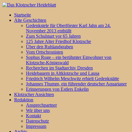
Startseite
Alte Geschichten
Gedenkstele für Oberförster Karl Jahn am 24.
November 2013 enthüllt
Zum Schulstart vor 65 Jahren
125 Jahre Alter Friedhof Klotzsche
Über den Ruhlandgraben
Vom Ortschronisten
Sophus Ruge – ein berühmter Einwohner von
Klotzsche-Königswald
Recherchen im Stadtarchiv Dresden
Heidebauern in Altklotzsche und Lausa
Friedrich Wilhelm Meschwitz erhielt Gedenkstätte
Johannes Thumm, ein führender deutscher Aquarianer
Erinnerungen von Estlers Enkelin
Klotzscher Ansichten
Redaktion
Ansprechpartner
Wir über uns
Kontakt
Datenschutz
Impressum
Archiv